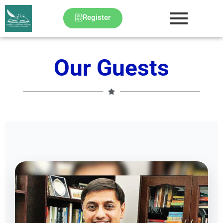
Skip
to
Register
content
Our Guests